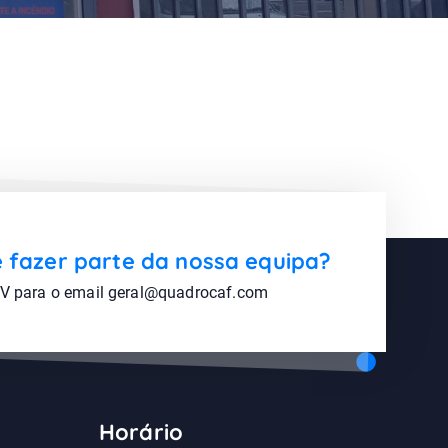
 fazer parte da nossa equipa?
CV para o email geral@quadrocaf.com
Horário