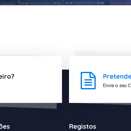
eiro?
Pretende
Envie o seu 
ções
Registos