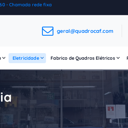
460 - Chamada rede fixa
geral@quadrocaf.com
a
Eletricidade
Fabrico de Quadros Elétricos
ia